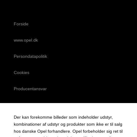
Forside
www.opel.dk
Persondatapolitik
Cookies
Producentansvar
Der kan forekomme billeder som indeholder udstyr,
kombinationer af udstyr og produkter som ikke er til salg
hos danske Opel forhandlere. Opel forbeholder sig ret til